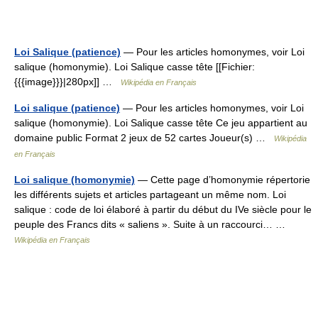
Loi Salique (patience)
— Pour les articles homonymes, voir Loi
salique (homonymie). Loi Salique casse tête [[Fichier:
{{{image}}}|280px]] …
Wikipédia en Français
Loi salique (patience)
— Pour les articles homonymes, voir Loi
salique (homonymie). Loi Salique casse tête Ce jeu appartient au
domaine public Format 2 jeux de 52 cartes Joueur(s) …
Wikipédia
en Français
Loi salique (homonymie)
— Cette page d’homonymie répertorie
les différents sujets et articles partageant un même nom. Loi
salique : code de loi élaboré à partir du début du IVe siècle pour le
peuple des Francs dits « saliens ». Suite à un raccourci… …
Wikipédia en Français