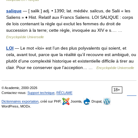
salique
— [ salik ] adj. • 1390; lat. médiév. salicus, de Salii « les
Saliens » ♦ Hist. Relatif aux Francs Saliens. LOI SALIQUE : corps
de lois contenant la règle qui exclut les femmes du droit de
succession à la terre; cette règle, invoquée au XIV e s.… …
Encyclopédie Universelle
LOI
— Le mot «loi» est l’un des plus polyvalents qui soient, et
cela, avant tout, parce que la réalité qu’il recouvre est ambiguë, ou
plutôt d’une complexité historique et existentielle difficile à tirer au
clair. Pour ne conserver que l’acception… …
Encyclopédie Universelle
© Academic, 2000-2026
18+
Contactez-nous:
Support technique
,
RÉCLAME
Dictionnaires exportation
, créé sur PHP,
Joomla,
Drupal,
WordPress, MODx.