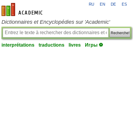
RU
EN
DE
ES
fr-academic.com
Dictionnaires et Encyclopédies sur 'Academic'
Recherche!
interprétations
traductions
livres
Игры ⚽